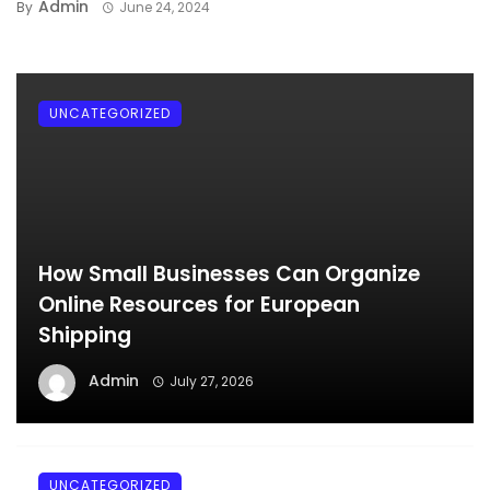
Admin
By
June 24, 2024
UNCATEGORIZED
How Small Businesses Can Organize
Online Resources for European
Shipping
Admin
July 27, 2026
UNCATEGORIZED