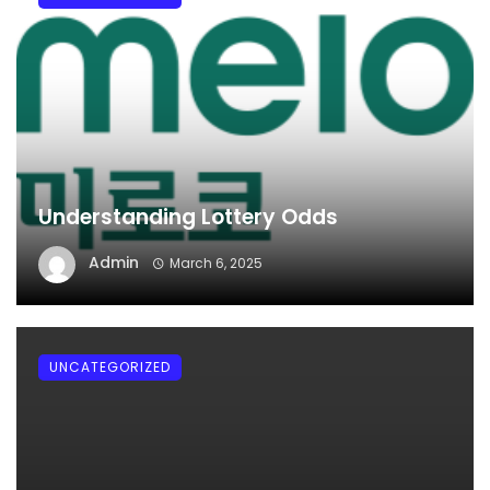
Understanding Lottery Odds
Admin
March 6, 2025
UNCATEGORIZED