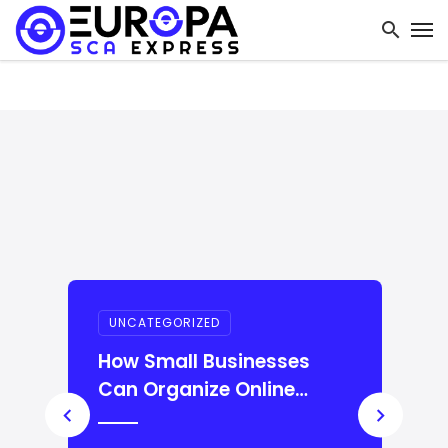
UNCATEGORIZED
U
How Small Businesses
Can Organize Online
Resources for European
Shipping