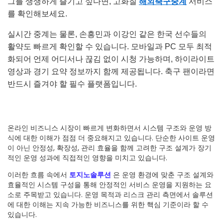
그를 생생하게 즐기고 싶다면, 고화질
해외축구중계
서비스
를 확인해보세요.
실시간 중계는 물론, 손흥민과 이강인 같은 한국 선수들의
활약도 빠르게 확인할 수 있습니다. 모바일과 PC 모두 최적
화되어 언제 어디서나 끊김 없이 시청 가능하며, 하이라이트
영상과 경기 요약 정보까지 함께 제공됩니다. 축구 팬이라면
반드시 즐겨야 할 필수 플랫폼입니다.
온라인 비즈니스 시장이 빠르게 변화하면서 시스템 구조와 운영 방
식에 대한 이해가 점점 더 중요해지고 있습니다. 단순한 사이트 운영
이 아닌 안정성, 확장성, 관리 효율을 함께 고려한 구조 설계가 장기
적인 운영 성과에 직접적인 영향을 미치고 있습니다.
이러한 흐름 속에서
토지노솔루션
은 운영 환경에 맞춘 구조 설계와
효율적인 시스템 구성을 통해 안정적인 서비스 운영을 지원하는 요
소로 주목받고 있습니다. 운영 목적과 리스크 관리 측면에서 솔루션
에 대한 이해는 지속 가능한 비즈니스를 위한 핵심 기준이라 할 수
있습니다.