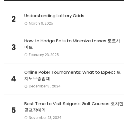
Understanding Lottery Odds
2
March 6, 2025
How to Hedge Bets to Minimize Losses 토토사
3
이트
February 23, 2025
Online Poker Tournaments: What to Expect 토
4
지노보증업체
December 31, 2024
Best Time to Visit Saigon’s Golf Courses 호치민
5
골프장예약
November 23, 2024