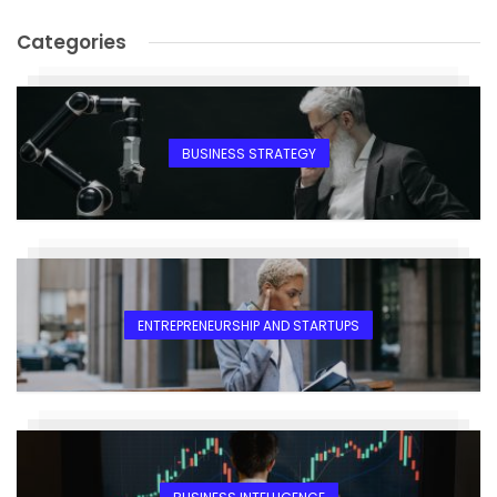
Categories
BUSINESS STRATEGY
ENTREPRENEURSHIP AND STARTUPS